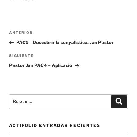
Navegación
Entrada
ANTERIOR
de
anterior:
PAC1 – Descobrir la senyalística. Jan Pastor
entradas
Siguiente
SIGUIENTE
entrada
Pastor Jan PAC4 – Aplicació
Buscar
Buscar
por:
ACTIFOLIO ENTRADAS RECIENTES