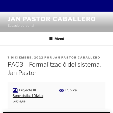
Saltar
JAN PASTOR CABALLERO
al
Espacio personal
contenido
Menú
PUBLICADO
7 DICIEMBRE, 2022
POR
JAN PASTOR CABALLERO
EL
PAC3 – Formalització del sistema.
Jan Pastor
Projecte III.
Pública
Senyalística i Digital
Signage